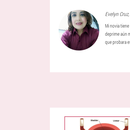
Evelyn
Cruz
Mi novia tiene
deprime aún m
que probara es