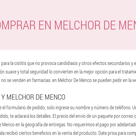
OMPRAR EN MELCHOR DE ME
ara la cistitis que no provoca candidiasis y otros efectos secundarios y
 suave y total seguridad lo convierten en la mejor opción para el tratamie
o se venden en farmacias. en Melchor De Menco se pueden pedir en la web
 Y MELCHOR DE MENCO
l formulario de pedido, solo ingrese su nombre y número de teléfono. Un e
ido, te aclarará los detalles. El precio del envío de un paquete por correo
e Menco en la geografía de entregas. No requerimos el pago por adelantado
ala recibió ciertos beneficios en la venta del producto. Date prisa para c