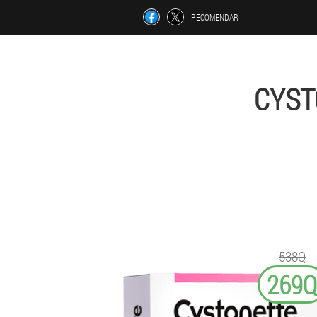
RECOMENDAR
CYST
538Q
269