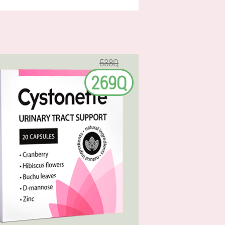
538Q
269Q