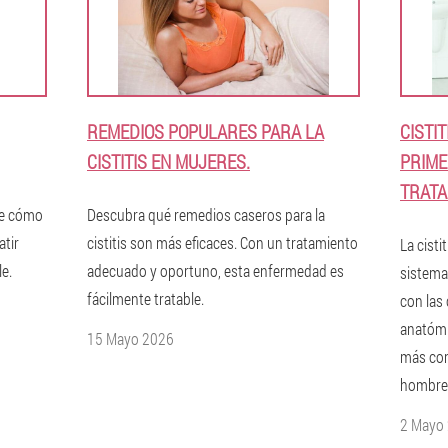
REMEDIOS POPULARES PARA LA
CISTI
CISTITIS EN MUJERES.
PRIME
TRATA
rte cómo
Descubra qué remedios caseros para la
atir
cistitis son más eficaces. Con un tratamiento
La cist
e.
adecuado y oportuno, esta enfermedad es
sistema
fácilmente tratable.
con las 
anatómic
15 Mayo 2026
más com
hombre
2 Mayo